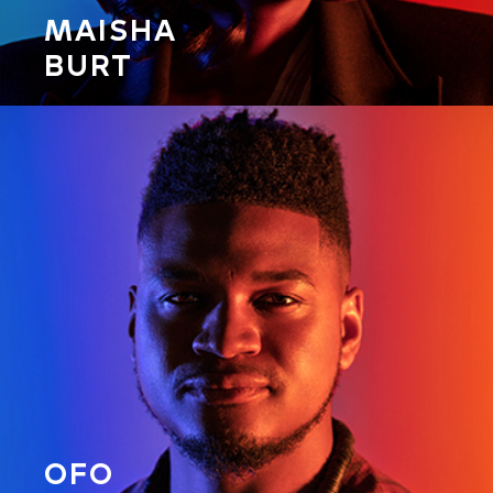
MAISHA
BURT
OFO